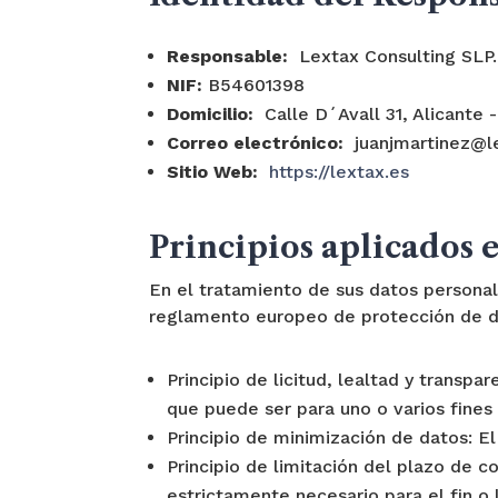
Responsable:
Lextax Consulting SLP.
NIF:
B54601398
Domicilio:
Calle D´Avall 31, Alicante 
Correo electrónico:
juanjmartinez@l
Sitio Web:
https://lextax.es
Principios aplicados 
En el tratamiento de sus datos personale
reglamento europeo de protección de d
Principio de licitud, lealtad y transp
que puede ser para uno o varios fines
Principio de minimización de datos: El 
Principio de limitación del plazo de 
estrictamente necesario para el fin o 