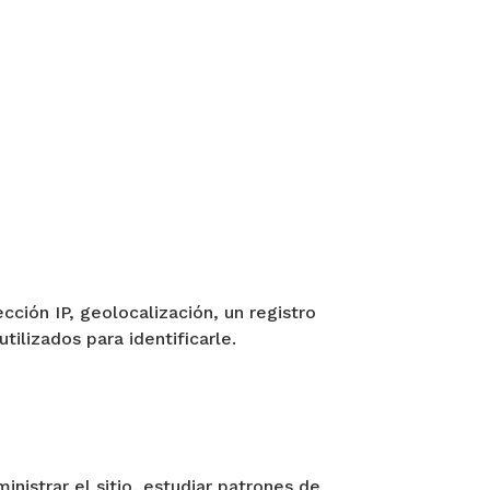
cción IP, geolocalización, un registro
tilizados para identificarle.
inistrar el sitio, estudiar patrones de