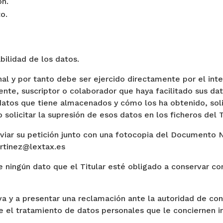
ón.
to.
bilidad de los datos.
nal y por tanto debe ser ejercido directamente por el int
cliente, suscriptor o colaborador que haya facilitado sus 
 datos que tiene almacenados y cómo los ha obtenido, soli
 solicitar la supresión de esos datos en los ficheros del T
nviar su petición junto con una fotocopia del Documento 
artinez@lextax.es
e ningún dato que el Titular esté obligado a conservar con
iva y a presentar una reclamación ante la autoridad de co
e el tratamiento de datos personales que le conciernen i